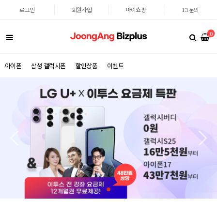
로그인
회원가입
마이쇼핑
1:1문의
0
아이폰
삼성 갤럭시폰
할인상품
이벤트