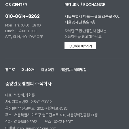
CS CENTER
RETURN / EXCHANGE
010-8614-8262
서울특별시 마포구 월드컵북로 400,
서울경제진흥원 11층
Mon - Fri. 09:00 - 18:00
Lunch. 12:00 - 13:00
자세한 교환·반품절차 안내는
SAT, SUN, HOLIDAY OFF
상품하단을 참고해주세요.
○○택배 바로가기
홈으로
회사소개
이용약관
개인정보처리방침
중앙일보엠앤피 주식회사
대표
박장희,최회준
사업자등록번호
215-81-73332
통신판매업신고번호
2020-서울마포-3582
주소
서울특별시 마포구 월드컵북로 400, 서울경제진흥원 11층
전화
010-8614-8262
팩스
02-751-9087
이메일
park.sunwoo@joins.com