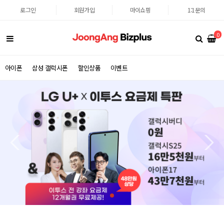
로그인
회원가입
마이쇼핑
1:1문의
0
아이폰
삼성 갤럭시폰
할인상품
이벤트